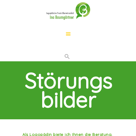
START
LOGOPÄDIE
IHR KIND…
LEISTUNGEN
Störungs
DER WEG ZU MIR
ÜBER MICH
bilder
KONTAKT
Als Logopädin biete ich Ihnen die Beratung,