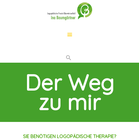
START
LOGOPÄDIE
IHR KIND…
LEISTUNGEN
Der Weg
DER WEG ZU MIR
ÜBER MICH
zu mir
KONTAKT
SIE BENÖTIGEN LOGOPÄDISCHE THERAPIE?