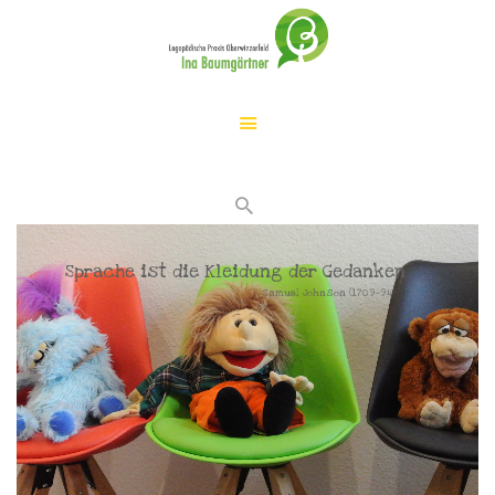
START
LOGOPÄDIE
IHR KIND…
LEISTUNGEN
Sprache ist die Kleidung der Gedanken
DER WEG ZU MIR
Samuel Johnson (1709-94)
ÜBER MICH
KONTAKT